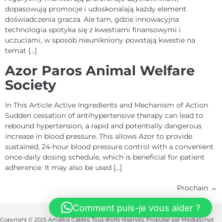
dopasowują promocje i udoskonalają każdy element
doświadczenia gracza. Ale tam, gdzie innowacyjna
technologia spotyka się z kwestiami finansowymi i
uczuciami, w sposób nieunikniony powstają kwestie na
temat […]
Azor Paros Animal Welfare
Society
In This Article Active Ingredients and Mechanism of Action
Sudden cessation of antihypertensive therapy can lead to
rebound hypertension, a rapid and potentially dangerous
increase in blood pressure. This allows Azor to provide
sustained, 24-hour blood pressure control with a convenient
once-daily dosing schedule, which is beneficial for patient
adherence. It may also be used […]
Prochain
→
Comment puis-je vous aider ?
Copyright © 2025 Amalkis Cables, Tous droits réservés. Propulsé par MediaScript.