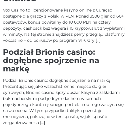
Vox Casino to licencjonowane kasyno online z Curaçao
dostępne dla graczy z Polski w PLN. Ponad 3500 gier od 60+
dostawców, bonus powitalny do 10 000 PLN na cztery
depozyty, cashback bez wagera i 10 kryptowalut z wypłatami
w minuty. Na tej stronie znajdziesz pełny przegląd platformy
voxcasino – od bonusów po program VIP. Gry […]
Podział Brionis casino:
dogłębne spojrzenie na
markę
Podział Brionis casino: dogłębne spojrzenie na markę
Prezentując się jako wszechstronne miejsce do gier
cyfrowych, Brionis casino łączy obszar kasyna z zakładami
bukmacherskimi pod jednym dachem w ramach
pojedynczego konta i jednego portfela i od tego zaczyna się
nasza ocena. W tym przypadku taktyka pozostaje
metodyczna, pokazując w ten sposób, w jaki sposób
zorganizowane są […]