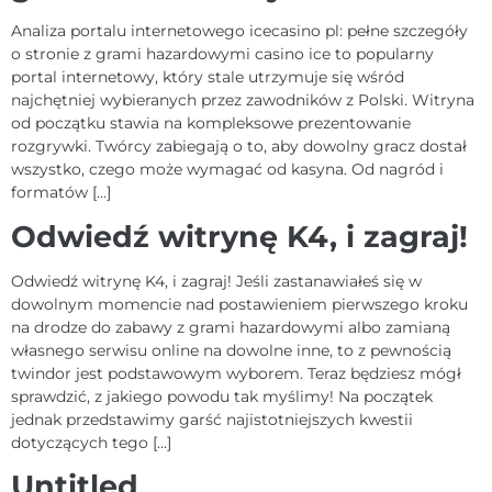
Analiza portalu internetowego icecasino pl: pełne szczegóły
o stronie z grami hazardowymi casino ice to popularny
portal internetowy, który stale utrzymuje się wśród
najchętniej wybieranych przez zawodników z Polski. Witryna
od początku stawia na kompleksowe prezentowanie
rozgrywki. Twórcy zabiegają o to, aby dowolny gracz dostał
wszystko, czego może wymagać od kasyna. Od nagród i
formatów […]
Odwiedź witrynę K4, i zagraj!
Odwiedź witrynę K4, i zagraj! Jeśli zastanawiałeś się w
dowolnym momencie nad postawieniem pierwszego kroku
na drodze do zabawy z grami hazardowymi albo zamianą
własnego serwisu online na dowolne inne, to z pewnością
twindor jest podstawowym wyborem. Teraz będziesz mógł
sprawdzić, z jakiego powodu tak myślimy! Na początek
jednak przedstawimy garść najistotniejszych kwestii
dotyczących tego […]
Untitled