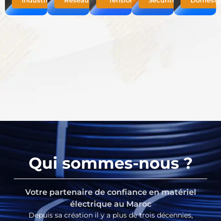
Industriels
Réseaux
Tension
Securité
Domesti
Qui sommes-nous ?
Votre partenaire de confiance en matériel
électrique au Maroc
Depuis sa création il y a plus de trois décennies,