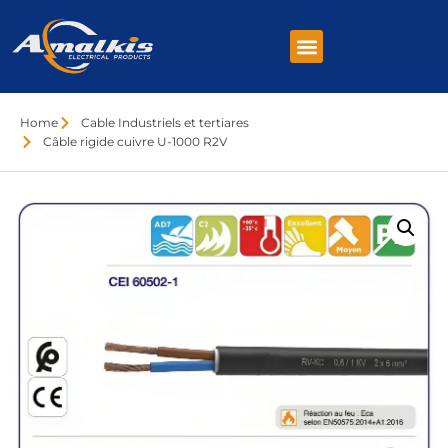
Home
Cable Industriels et tertiares
Câble rigide cuivre U-1000 R2V