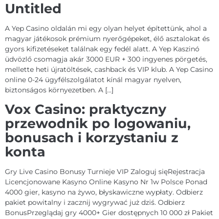
Untitled
A Yep Casino oldalán mi egy olyan helyet építettünk, ahol a
magyar játékosok prémium nyerőgépeket, élő asztalokat és
gyors kifizetéseket találnak egy fedél alatt. A Yep Kaszinó
üdvözlő csomagja akár 3000 EUR + 300 ingyenes pörgetés,
mellette heti újratöltések, cashback és VIP klub. A Yep Casino
online 0-24 ügyfélszolgálatot kínál magyar nyelven,
biztonságos környezetben. A […]
Vox Casino: praktyczny
przewodnik po logowaniu,
bonusach i korzystaniu z
konta
Gry Live Casino Bonusy Turnieje VIP Zaloguj sięRejestracja
Licencjonowane Kasyno Online Kasyno Nr 1w Polsce Ponad
4000 gier, kasyno na żywo, błyskawiczne wypłaty. Odbierz
pakiet powitalny i zacznij wygrywać już dziś. Odbierz
BonusPrzeglądaj gry 4000+ Gier dostępnych 10 000 zł Pakiet