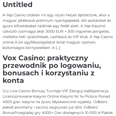
Untitled
A Yep Casino oldalán mi egy olyan helyet építettünk, ahol a
magyar játékosok prémium nyerőgépeket, élő asztalokat és
gyors kifizetéseket találnak egy fedél alatt. A Yep Kaszinó
üdvözlő csomagja akár 3000 EUR + 300 ingyenes pörgetés,
mellette heti újratöltések, cashback és VIP klub. A Yep Casino
online 0-24 ügyfélszolgálatot kínál magyar nyelven,
biztonságos környezetben. A […]
Vox Casino: praktyczny
przewodnik po logowaniu,
bonusach i korzystaniu z
konta
Gry Live Casino Bonusy Turnieje VIP Zaloguj sięRejestracja
Licencjonowane Kasyno Online Kasyno Nr 1w Polsce Ponad
4000 gier, kasyno na żywo, błyskawiczne wypłaty. Odbierz
pakiet powitalny i zacznij wygrywać już dziś. Odbierz
BonusPrzeglądaj gry 4000+ Gier dostępnych 10 000 zł Pakiet