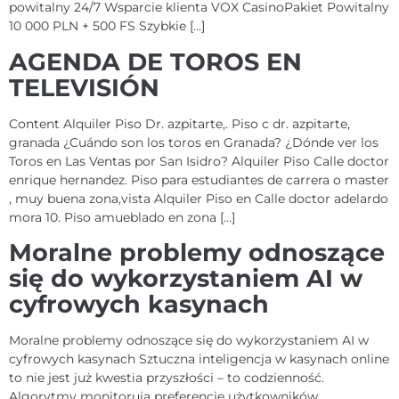
powitalny 24/7 Wsparcie klienta VOX CasinoPakiet Powitalny
10 000 PLN + 500 FS Szybkie […]
AGENDA DE TOROS EN
TELEVISIÓN
Content Alquiler Piso Dr. azpitarte,. Piso c dr. azpitarte,
granada ¿Cuándo son los toros en Granada? ¿Dónde ver los
Toros en Las Ventas por San Isidro? Alquiler Piso Calle doctor
enrique hernandez. Piso para estudiantes de carrera o master
, muy buena zona,vista Alquiler Piso en Calle doctor adelardo
mora 10. Piso amueblado en zona […]
Moralne problemy odnoszące
się do wykorzystaniem AI w
cyfrowych kasynach
Moralne problemy odnoszące się do wykorzystaniem AI w
cyfrowych kasynach Sztuczna inteligencja w kasynach online
to nie jest już kwestia przyszłości – to codzienność.
Algorytmy monitorują preferencje użytkowników,