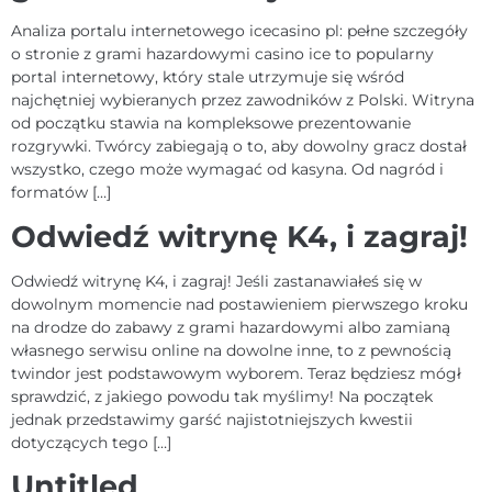
Analiza portalu internetowego icecasino pl: pełne szczegóły
o stronie z grami hazardowymi casino ice to popularny
portal internetowy, który stale utrzymuje się wśród
najchętniej wybieranych przez zawodników z Polski. Witryna
od początku stawia na kompleksowe prezentowanie
rozgrywki. Twórcy zabiegają o to, aby dowolny gracz dostał
wszystko, czego może wymagać od kasyna. Od nagród i
formatów […]
Odwiedź witrynę K4, i zagraj!
Odwiedź witrynę K4, i zagraj! Jeśli zastanawiałeś się w
dowolnym momencie nad postawieniem pierwszego kroku
na drodze do zabawy z grami hazardowymi albo zamianą
własnego serwisu online na dowolne inne, to z pewnością
twindor jest podstawowym wyborem. Teraz będziesz mógł
sprawdzić, z jakiego powodu tak myślimy! Na początek
jednak przedstawimy garść najistotniejszych kwestii
dotyczących tego […]
Untitled