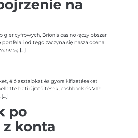
pojrzenie na
 gier cyfrowych, Brionis casino łączy obszar
rtfela i od tego zaczyna się nasza ocena.
ane są […]
, élő asztalokat és gyors kifizetéseket
llette heti újratöltések, cashback és VIP
 […]
k po
 z konta