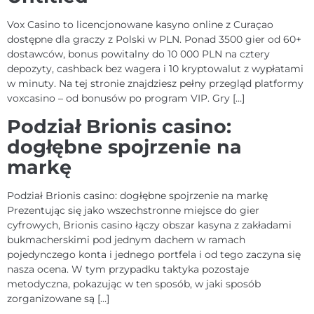
Vox Casino to licencjonowane kasyno online z Curaçao
dostępne dla graczy z Polski w PLN. Ponad 3500 gier od 60+
dostawców, bonus powitalny do 10 000 PLN na cztery
depozyty, cashback bez wagera i 10 kryptowalut z wypłatami
w minuty. Na tej stronie znajdziesz pełny przegląd platformy
voxcasino – od bonusów po program VIP. Gry […]
Podział Brionis casino:
dogłębne spojrzenie na
markę
Podział Brionis casino: dogłębne spojrzenie na markę
Prezentując się jako wszechstronne miejsce do gier
cyfrowych, Brionis casino łączy obszar kasyna z zakładami
bukmacherskimi pod jednym dachem w ramach
pojedynczego konta i jednego portfela i od tego zaczyna się
nasza ocena. W tym przypadku taktyka pozostaje
metodyczna, pokazując w ten sposób, w jaki sposób
zorganizowane są […]