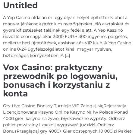
Untitled
A Yep Casino oldalán mi egy olyan helyet építettünk, ahol a
magyar játékosok prémium nyerőgépeket, élő asztalokat és
gyors kifizetéseket találnak egy fedél alatt. A Yep Kaszinó
üdvözlő csomagja akár 3000 EUR + 300 ingyenes pörgetés,
mellette heti újratöltések, cashback és VIP klub. A Yep Casino
online 0-24 ügyfélszolgálatot kínál magyar nyelven,
biztonságos környezetben. A […]
Vox Casino: praktyczny
przewodnik po logowaniu,
bonusach i korzystaniu z
konta
Gry Live Casino Bonusy Turnieje VIP Zaloguj sięRejestracja
Licencjonowane Kasyno Online Kasyno Nr 1w Polsce Ponad
4000 gier, kasyno na żywo, błyskawiczne wypłaty. Odbierz
pakiet powitalny i zacznij wygrywać już dziś. Odbierz
BonusPrzeglądaj gry 4000+ Gier dostępnych 10 000 zł Pakiet