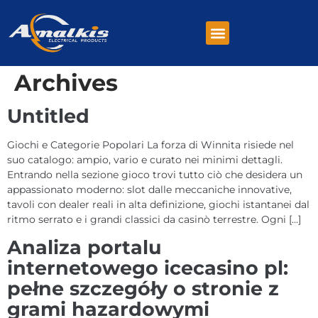
Archives
Untitled
Giochi e Categorie Popolari La forza di Winnita risiede nel
suo catalogo: ampio, vario e curato nei minimi dettagli.
Entrando nella sezione gioco trovi tutto ciò che desidera un
appassionato moderno: slot dalle meccaniche innovative,
tavoli con dealer reali in alta definizione, giochi istantanei dal
ritmo serrato e i grandi classici da casinò terrestre. Ogni […]
Analiza portalu
internetowego icecasino pl:
pełne szczegóły o stronie z
grami hazardowymi